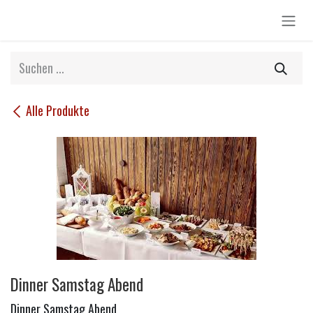
Zum Inhalt springen
Alle Produkte
Dinner Samstag Abend
Dinner Samstag Abend